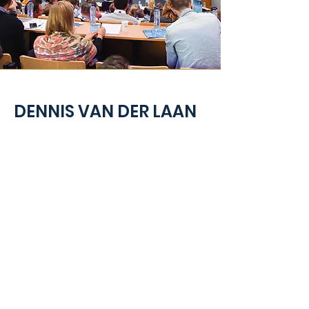
DENNIS VAN DER LAAN
Ondernemer en manager van atleten
Topsport en het bedrijfsleven vertonen veel
overeenkomsten, maar toch laten veel bedrijven
de kans om op datzelfde niveau te presteren
onbenut. Dennis heeft in de afgelopen 20 jaar
talloze lessen uit de topsport toegepast in het
managen van zijn eigen bedrijven. Hij deelt zijn
inzichten over hoe de discipline, focus en
teamwork van atleten cruciaal kunnen zijn voor
zakelijk succes. Met zijn ervaringen tilt hij
organisaties naar een hoger niveau.
Boek Dennis voor:
Key-Notes / Dagvoorzitter / Presentaties /
Lezingen